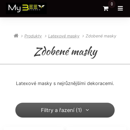
0
Přejít do k
Otev
Produkty
Latexové masky
Zdobené masky
Zdobené masky
Latexové masky s nejrůznějšími dekoracemi.
Filtry a řazení (1)