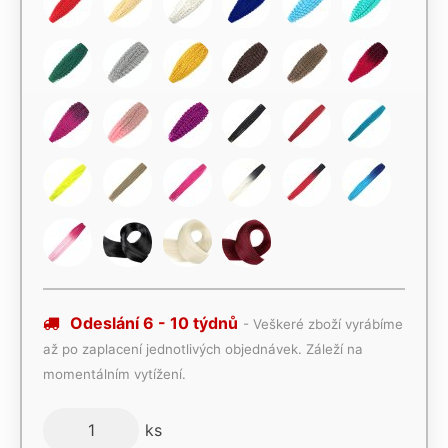
Odeslání 6 - 10 týdnů
- Veškeré zboží vyrábíme
až po zaplacení jednotlivých objednávek. Záleží na
momentálním vytížení.
ks