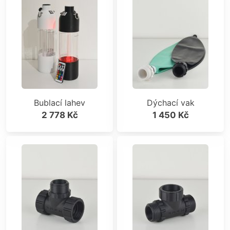
Bublací lahev
Dýchací vak
2 778 Kč
1 450 Kč