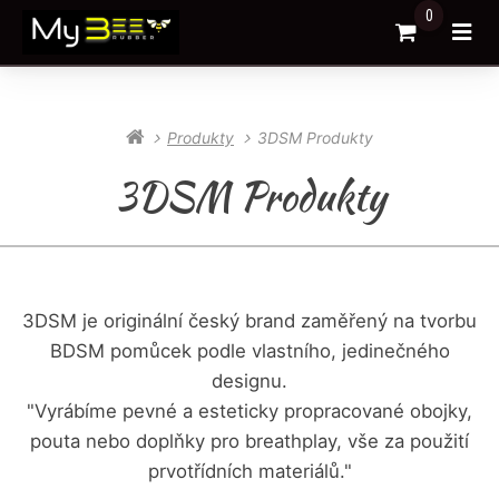
0
Přejít do k
Otev
Produkty
3DSM Produkty
3DSM Produkty
3DSM je originální český brand zaměřený na tvorbu
BDSM pomůcek podle vlastního, jedinečného
designu.
"Vyrábíme pevné a esteticky propracované obojky,
pouta nebo doplňky pro breathplay, vše za použití
prvotřídních materiálů."